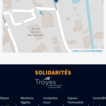
Leaflet
| ©
OpenStreetMap
litique
Mentions
Contactez-
Espace
Accessibil
légales
nous
Partenaires
: